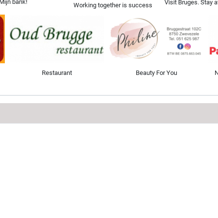
Mijn bank!
Visit Bruges. Stay a
Working together is success
Restaurant
Beauty For You
N