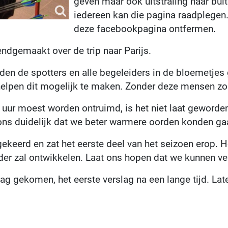
geven maar ook uitstraling naar buit
iedereen kan die pagina raadplegen.
deze facebookpagina ontfermen.
ndgemaakt over de trip naar Parijs.
erden de spotters en alle begeleiders in de bloemetjes
lpen dit mogelijk te maken. Zonder deze mensen zou 
 uur moest worden ontruimd, is het niet laat geworden.
ons duidelijk dat we beter warmere oorden konden g
gekeerd en zat het eerste deel van het seizoen erop. H
der zal ontwikkelen. Laat ons hopen dat we kunnen ver
lag gekomen, het eerste verslag na een lange tijd. Lat