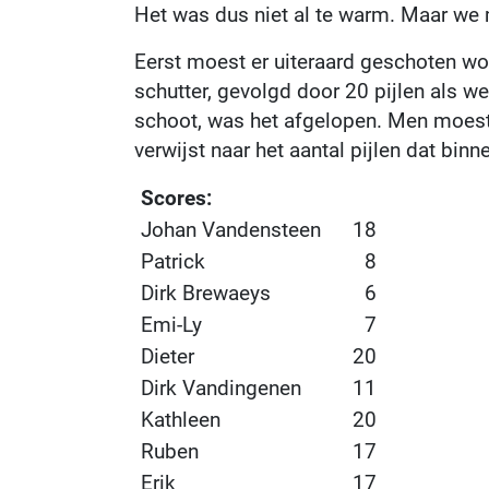
Het was dus niet al te warm. Maar we 
Eerst moest er uiteraard geschoten wor
schutter, gevolgd door 20 pijlen als w
schoot, was het afgelopen. Men moest du
verwijst naar het aantal pijlen dat bin
Scores:
Johan Vandensteen
18
Patrick
8
Dirk Brewaeys
6
Emi-Ly
7
Dieter
20
Dirk Vandingenen
11
Kathleen
20
Ruben
17
Erik
17