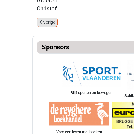
Groeten,
Christof
Vorig artikel: Internationaal Toernooi Bondy (FR) 
Vorige
Sponsors
Blijf sporten en bewegen
Schil
Voor een leven met boeken