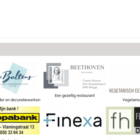
9/1/2022
Een gezellig restaurant
der en decoratiewerken
Vegetaris